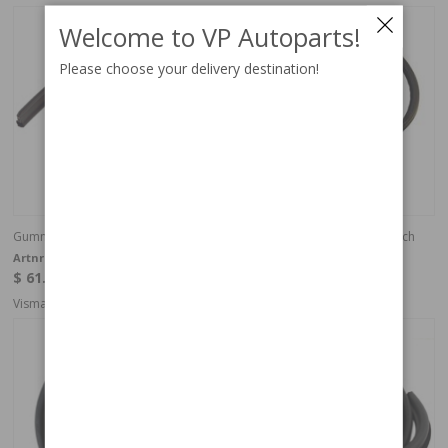
Welcome to VP Autoparts!
Please choose your delivery destination!
Gummilist Bakruta 1800ES
Gummilist Bakruta 1800S/E 64- ch
10250-
Artnr:
683842
$ 61.51
Artnr:
668373
$ 102.60
In stock
Visma ID=8. 4-6 weeks (fd. 14-30 da