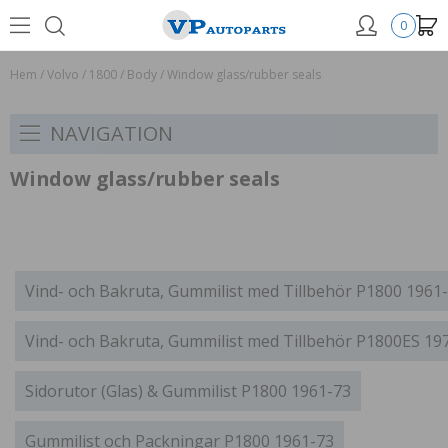
0
Hem
/
Volvo
/
1800
/
Body
/
Window glass/rubber seals
NAVIGATION
Window glass/rubber seals
Vind- och Bakruta, Gummilist med Tillbehör P1800 1961
Vind- och Bakruta, Gummilist med Tillbehör P1800ES 19
Sidorutor (Glas) & Gummilist P1800 1961-73
Gummilist och Packningar P1800 1961-73