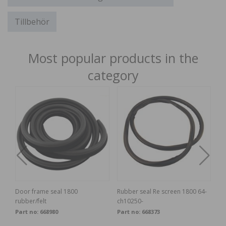
Tillbehör
Most popular products in the
category
H
Door frame seal 1800
Rubber seal Re screen 1800 64-
Wi
rubber/felt
ch10250-
Part no:
668980
Part no:
668373
Pa