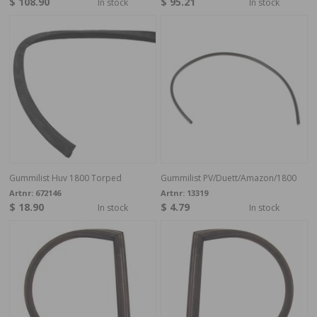
$ 108.90
$ 95.21
In stock
In stock
Gummilist Huv 1800 Torped
Gummilist PV/Duett/Amazon/1800
Artnr:
672146
Artnr:
13319
$ 18.90
$ 4.79
In stock
In stock