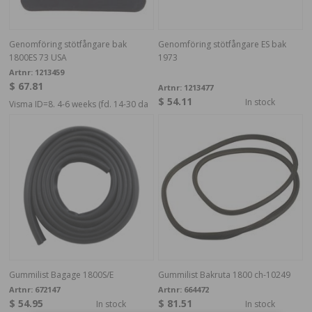
Genomföring stötfångare bak
Genomföring stötfångare ES bak
1800ES 73 USA
1973
Artnr:
1213459
$ 67.81
Artnr:
1213477
$ 54.11
In stock
Visma ID=8. 4-6 weeks (fd. 14-30 da
Gummilist Bagage 1800S/E
Gummilist Bakruta 1800 ch-10249
Artnr:
672147
Artnr:
664472
$ 54.95
$ 81.51
In stock
In stock