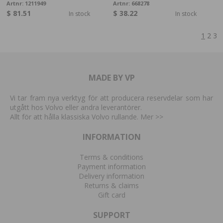
Artnr:
1211949
Artnr:
668278
$ 81.51
$ 38.22
In stock
In stock
1
2
3
MADE BY VP
Vi tar fram nya verktyg för att producera reservdelar som har
utgått hos Volvo eller andra leverantörer.
Allt för att hålla klassiska Volvo rullande. Mer
>>
INFORMATION
Terms & conditions
Payment information
Delivery information
Returns & claims
Gift card
SUPPORT