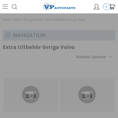
0
Hem
/
Volvo
/
Övriga Volvo
/
Extra tillbehör övriga Volvo
NAVIGATION
Extra tillbehör övriga Volvo
Butikens favoriter