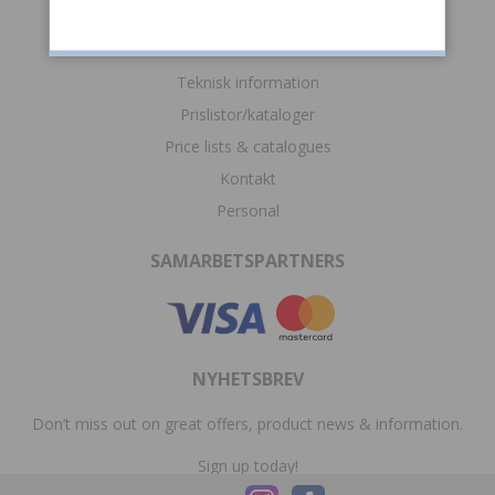
SUPPORT
Teknisk information
Prislistor/kataloger
Price lists & catalogues
Kontakt
Personal
SAMARBETSPARTNERS
NYHETSBREV
Don’t miss out on great offers, product news & information.
Sign up today!