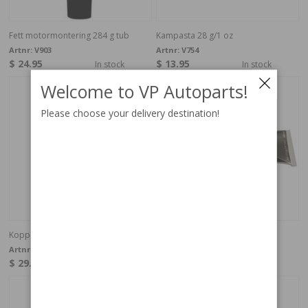
Fett motormontering 284 g tub
Kampasta 28 g/1 oz
Artnr:
V903
Artnr:
V754
$ 24.95
$ 13.95
In stock
In stock
Welcome to VP Autoparts!
Please choose your delivery destination!
Kopparfett 500gr
Lim för Cellgummilist
Artnr:
239
Artnr:
292
$ 29.35
$ 15.95
In stock
In stock