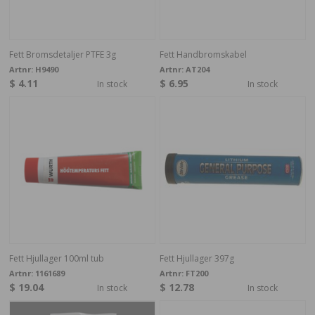
Fett Bromsdetaljer PTFE 3g
Fett Handbromskabel
Artnr:
H9490
Artnr:
AT204
$ 4.11
$ 6.95
In stock
In stock
Fett Hjullager 100ml tub
Fett Hjullager 397g
Artnr:
1161689
Artnr:
FT200
$ 19.04
$ 12.78
In stock
In stock