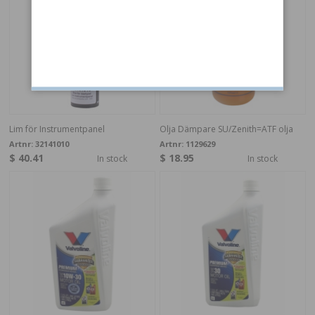
Lim för Instrumentpanel
Olja Dämpare SU/Zenith=ATF olja
Artnr:
32141010
Artnr:
1129629
$ 40.41
$ 18.95
In stock
In stock