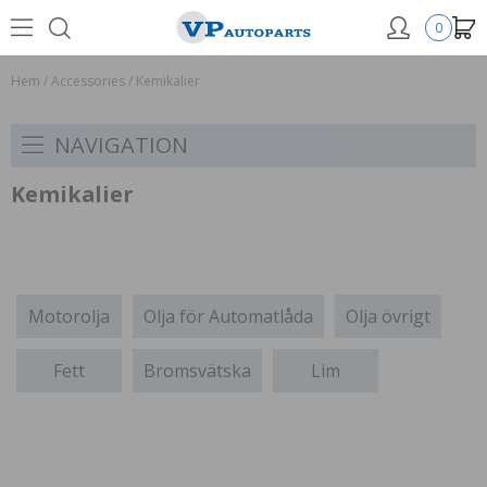
0
Hem
/
Accessories
/
Kemikalier
NAVIGATION
Kemikalier
Motorolja
Olja för Automatlåda
Olja övrigt
Fett
Bromsvätska
Lim