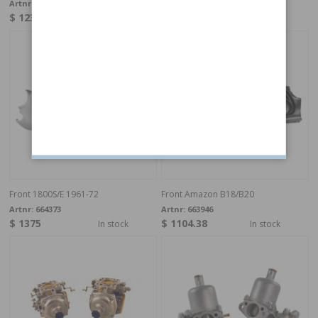
Artnr:
87503
Artnr:
664373ES
$ 1232.19
$ 1250
In stock
In stock
Front 1800S/E 1961-72
Front Amazon B18/B20
Artnr:
664373
Artnr:
663946
$ 1375
$ 1104.38
In stock
In stock