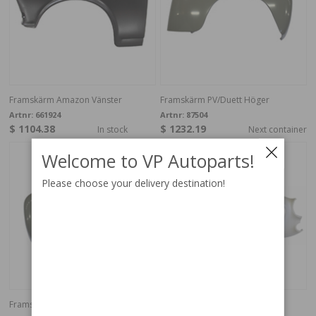
Framskärm Amazon Vänster
Framskärm PV/Duett Höger
Artnr:
661924
Artnr:
87504
$ 1104.38
$ 1232.19
In stock
Next container
Welcome to VP Autoparts!
Please choose your delivery destination!
Framskärm PV/Duett Vänster
Front 1800ES