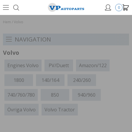
0
Hem
/
Volvo
NAVIGATION
Volvo
Engines Volvo
PV/Duett
Amazon/122
1800
140/164
240/260
740/760/780
850
940/960
Övriga Volvo
Volvo Tractor