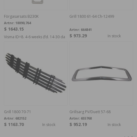
Förgasarsats B230K
Grill 1800 61-64 Ch-12499
Artnr:
18890,764
$ 1643.15
Artnr:
664841
$ 973.29
In stock
Visma ID=8. 4-6 weeks (fd. 14-30 da
Grill 1800 70-71
Grillsarg PV/Duett 57-68
Artnr:
682152
Artnr:
655768
$ 1163.70
$ 952.19
In stock
In stock