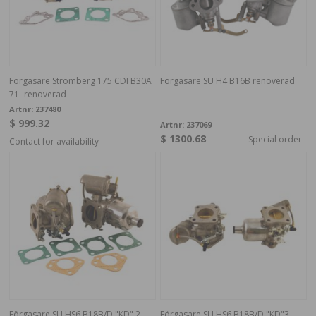
Förgasare Stromberg 175 CDI B30A
Förgasare SU H4 B16B renoverad
71- renoverad
Artnr:
237480
$ 999.32
Artnr:
237069
$ 1300.68
Special order
Contact for availability
Förgasare SU HS6 B18B/D "KD" 2-
Förgasare SU HS6 B18B/D "KD"3-