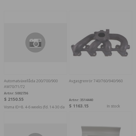
Automatväxellåda 200/700/900
Avgasgrenrör 740/760/940/960
AW70/71/72
Artnr:
5002736
$ 2150.55
Artnr:
3514440
$ 1163.15
In stock
Visma ID=8. 4-6 weeks (fd. 14-30 da