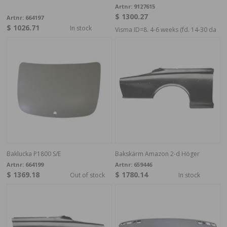
Artnr:
9127615
$ 1300.27
Artnr:
664197
$ 1026.71
In stock
Visma ID=8. 4-6 weeks (fd. 14-30 da
Baklucka P1800 S/E
Bakskärm Amazon 2-d Höger
Artnr:
664199
Artnr:
659446
$ 1369.18
$ 1780.14
Out of stock
In stock