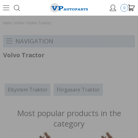
0
Hem
/
Volvo
/
Volvo Tractor
NAVIGATION
Volvo Tractor
Elsystem Traktor
Förgasare Traktor
Most popular products in the
category