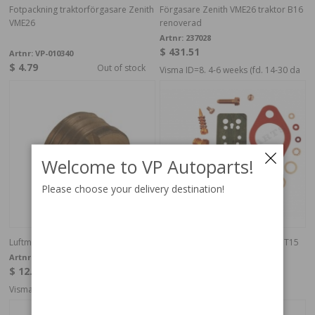
Fotpackning traktorförgasare Zenith
Förgasare Zenith VME26 traktor B16
VME26
renoverad
Artnr:
237028
$ 431.51
Artnr:
VP-010340
$ 4.79
Out of stock
Visma ID=8. 4-6 weeks (fd. 14-30 da
Welcome to VP Autoparts!
Please choose your delivery destination!
Luftmunstycke VN36 "70"
Rep.sats Förgasare VME26 B16 T15
Traktor
Artnr:
71944
$ 12.19
Artnr:
VME26
$ 89.04
In stock
Visma ID=8. 4-6 weeks (fd. 14-30 da