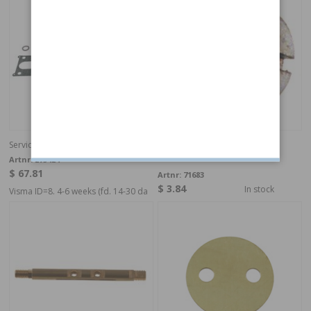
Servicesats Zenith 30VNN B18C
Skruv spjällaxel VN
Artnr:
275424
$ 67.81
Artnr:
71683
$ 3.84
In stock
Visma ID=8. 4-6 weeks (fd. 14-30 da