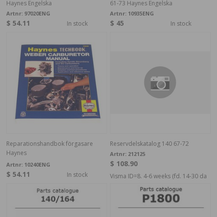
Haynes Engelska
61-73 Haynes Engelska
Artnr:
97020ENG
Artnr:
10935ENG
$ 54.11
$ 45
In stock
In stock
Reparationshandbok förgasare
Reservdelskatalog 140 67-72
Haynes
Artnr:
212125
$ 108.90
Artnr:
10240ENG
$ 54.11
In stock
Visma ID=8. 4-6 weeks (fd. 14-30 da