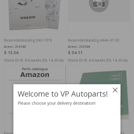
Reservdelskatalog 343-1979
Reservdelskatalog 444A 47-50
Artnr:
212143
Artnr:
212104
$ 13.56
$ 54.11
Visma ID=8. 4-6 weeks (fd. 14-30 da
Visma ID=8. 4-6 weeks (fd. 14-30 da
Welcome to VP Autoparts!
Please choose your delivery destination!
Reservdelskatalog Amazon CD
Servicemanual 140 1969 Engelska