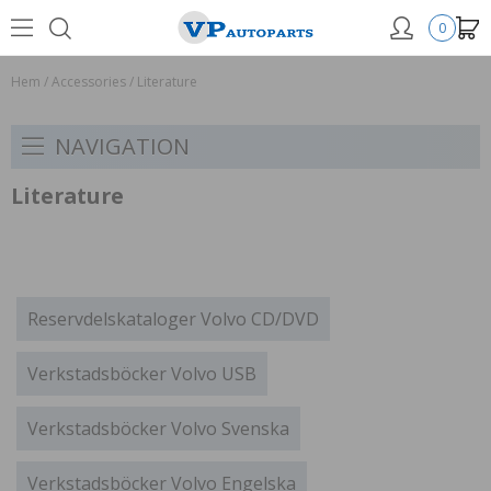
0
Hem
/
Accessories
/
Literature
NAVIGATION
Literature
Reservdelskataloger Volvo CD/DVD
Verkstadsböcker Volvo USB
Verkstadsböcker Volvo Svenska
Verkstadsböcker Volvo Engelska