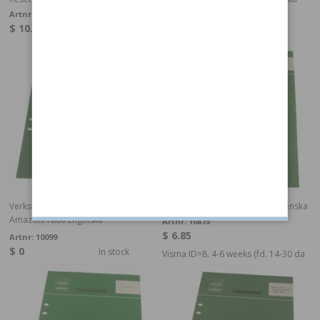
Artnr:
10940
Artnr:
10542
$ 10.82
$ 26.71
In stock
In stock
Verkstadsbok Fjädring/Stötdämpare
Verkstadsbok Koppling 164 Svenska
Amazon/1800 Engelska
Artnr:
10873
$ 6.85
Artnr:
10099
$ 0
In stock
Visma ID=8. 4-6 weeks (fd. 14-30 da