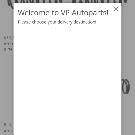
Welcome to VP Autoparts!
Please choose your delivery destination!
Bakfjäder PV
Sänkningsfjäder PV bak linjär
Artnr:
87936
Artnr:
87936LLR
$ 75.21
$ 150
In stock
In stock
Bakfjäder 1800
Bakfjäder 1800
Artnr:
657843
Artnr:
657843OE