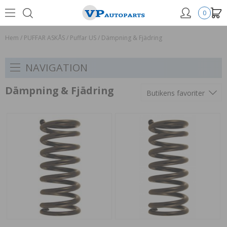
0
Hem
/
PUFFAR ASKÅS
/
Puffar US
/
Dämpning & Fjädring
NAVIGATION
Dämpning & Fjädring
Butikens favoriter