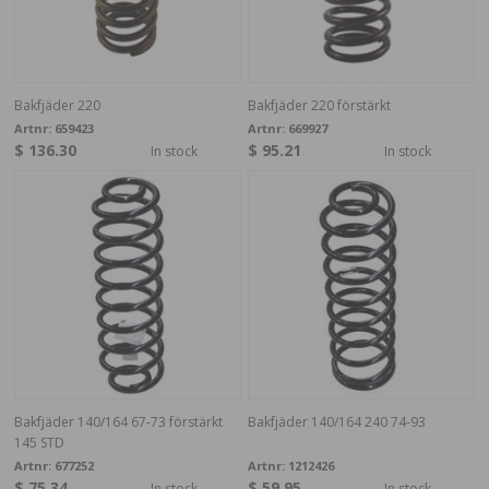
Bakfjäder 220
Bakfjäder 220 förstärkt
Artnr:
659423
Artnr:
669927
$ 136.30
$ 95.21
In stock
In stock
Bakfjäder 140/164 67-73 förstärkt
Bakfjäder 140/164 240 74-93
145 STD
Artnr:
677252
Artnr:
1212426
$ 75.34
$ 59.95
In stock
In stock