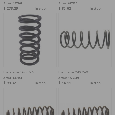
Artnr:
167201
Artnr:
687450
$ 273.29
$ 85.62
In stock
In stock
Framfjäder 164 67-74
Framfjäder 240 75-93
Artnr:
687451
Artnr:
1229339
$ 99.32
$ 54.11
In stock
In stock