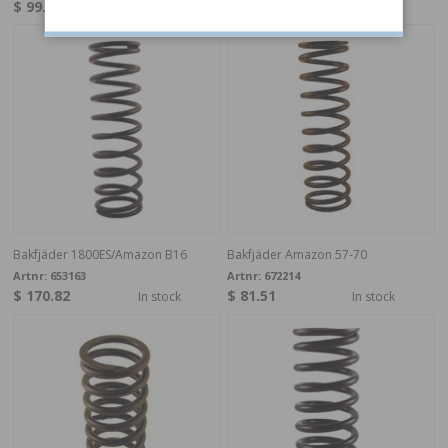
$ 99.95
$ 172.47
In stock
In stock
Bakfjäder 1800ES/Amazon B16
Bakfjäder Amazon 57-70
Artnr:
653163
Artnr:
672214
$ 170.82
$ 81.51
In stock
In stock