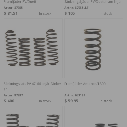
Framfjäder PV/Duett
Sänkningsfjäder PV/Duett fram linjär
Artnr:
87935
Artnr:
87935LLF
$ 81.51
$ 105
In stock
In stock
Sänkningssats PV 47-66 linjär Sänker
Framfjäder Amazon/1800
1"
Artnr:
87937
Artnr:
653184
$ 400
$ 59.95
In stock
In stock